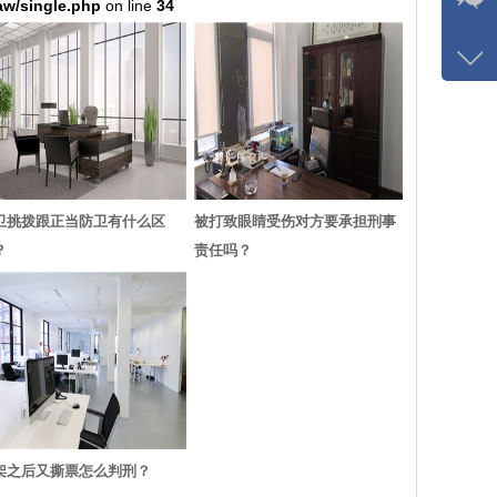
w/single.php
on line
34
咨询
1326
客服
8120
卫挑拨跟正当防卫有什么区
被打致眼睛受伤对方要承担刑事
？
责任吗？
架之后又撕票怎么判刑？