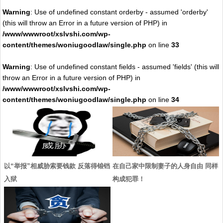
Warning
: Use of undefined constant orderby - assumed 'orderby'
(this will throw an Error in a future version of PHP) in
/www/wwwroot/xslvshi.com/wp-
content/themes/woniugoodlaw/single.php
on line
33
Warning
: Use of undefined constant fields - assumed 'fields' (this will
throw an Error in a future version of PHP) in
/www/wwwroot/xslvshi.com/wp-
content/themes/woniugoodlaw/single.php
on line
34
以“举报”相威胁索要钱款 反落得锒铛
在自己家中限制妻子的人身自由 同样
入狱
构成犯罪！