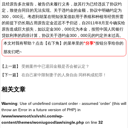
且经原告多次催告，被告仍未履行义务，故其行为已经违反了协议约
定，致使合同目的无法实现。关于违约金的金额，协议中明确约定为
300，000元。考虑到胡某在明知张某借款用于养殖和种植等经营所需
的前提下仍长期占用原告定金迟迟不予归还，自2011年8月至今确实给
原告造成巨大损失，如以定金300，000元为本金，按照中国人民银行
贷款利率的四倍计算，协议关于违约金300，000元的约定并未过高。
本文对我有帮助？点击【右下角】的菜单里的
"分享"
按钮分享给你的
朋友们吧~
【上一篇】
受贿案件中已退回金额是否会被认定？
【下一篇】
在自己家中限制妻子的人身自由 同样构成犯罪！
相关文章
Warning
: Use of undefined constant order - assumed 'order' (this will
throw an Error in a future version of PHP) in
/www/wwwroot/xslvshi.com/wp-
content/themes/woniugoodlaw/single.php
on line
32