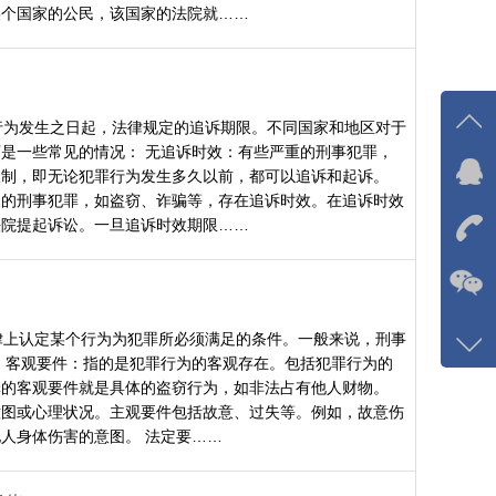
某个国家的公民，该国家的法院就……
行为发生之日起，法律规定的追诉期限。不同国家和地区对于
是一些常见的情况： 无追诉时效：有些严重的刑事犯罪，
限制，即无论犯罪行为发生多久以前，都可以追诉和起诉。
在线
通的刑事犯罪，如盗窃、诈骗等，存在追诉时效。在追诉时效
我
法院提起诉讼。一旦追诉时效期限……
在
咨询
律上认定某个行为为犯罪所必须满足的条件。一般来说，刑事
 客观要件：指的是犯罪行为的客观存在。包括犯罪行为的
1326
罪的客观要件就是具体的盗窃行为，如非法占有他人财物。
客服
意图或心理状况。主观要件包括故意、过失等。例如，故意伤
8120
人身体伤害的意图。 法定要……