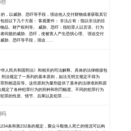
哪些
目的，以威胁、恐吓等手段，强迫他人交付财物或者获取其它
包括以下几个方面： 客观要件： 非法占有：指以非法的目
物品、财产权利等。 威胁、恐吓：指犯罪人以言语、行为
者间接的威胁、恐吓，使被害人产生恐惧心理。 强迫交付
过威胁、恐吓等手段，强迫……
中华人民共和国刑法》和相关的司法解释。具体的法律根据包
：刑法规定了一系列的基本原则，如法无明文规定不得为
、罪刑相适应等。这些原则为量刑提供了基本的法律准则和原
法规定了各种犯罪行为的刑种和刑罚幅度。不同的犯罪行为
据犯罪的性质、情节、后果以及犯罪……
刑吗
234条和第232条的规定，聚众斗殴致人死亡的情况可以构