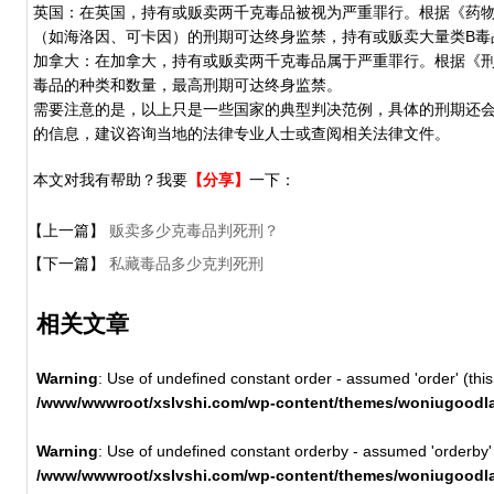
英国：在英国，持有或贩卖两千克毒品被视为严重罪行。根据《药物滥用法》(M
（如海洛因、可卡因）的刑期可达终身监禁，持有或贩卖大量类B毒
加拿大：在加拿大，持有或贩卖两千克毒品属于严重罪行。根据《刑法典》(
毒品的种类和数量，最高刑期可达终身监禁。
需要注意的是，以上只是一些国家的典型判决范例，具体的刑期还
的信息，建议咨询当地的法律专业人士或查阅相关法律文件。
本文对我有帮助？我要
【分享】
一下：
【上一篇】
贩卖多少克毒品判死刑？
【下一篇】
私藏毒品多少克判死刑
相关文章
Warning
: Use of undefined constant order - assumed 'order' (this 
/www/wwwroot/xslvshi.com/wp-content/themes/woniugoodla
Warning
: Use of undefined constant orderby - assumed 'orderby' (t
/www/wwwroot/xslvshi.com/wp-content/themes/woniugoodla