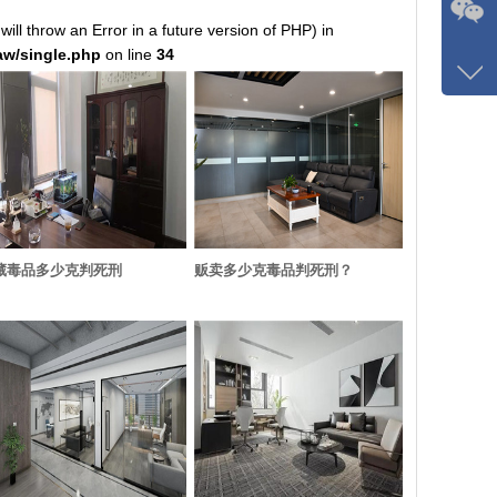
 will throw an Error in a future version of PHP) in
w/single.php
on line
34
咨询
1326
客服
8120
藏毒品多少克判死刑
贩卖多少克毒品判死刑？